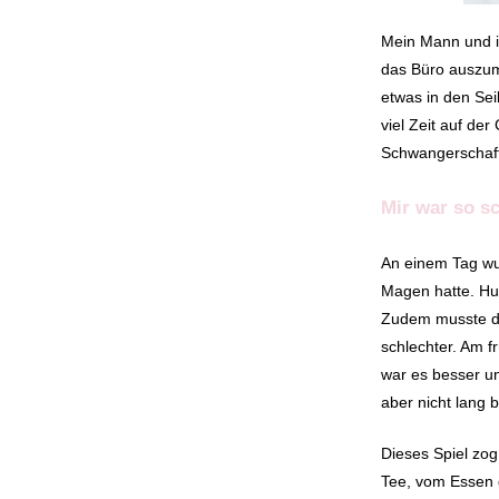
Mein Mann und ic
das Büro auszumi
etwas in den Seil
viel Zeit auf de
Schwangerschaf
Mir war so sc
An einem Tag wur
Magen hatte. Hun
Zudem musste da
schlechter. Am f
war es besser un
aber nicht lang b
Dieses Spiel zog
Tee, vom Essen 