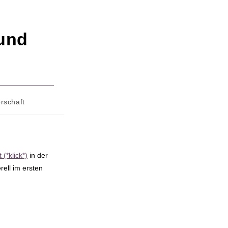
 und
rschaft
(*klick*)
in der
rell im ersten