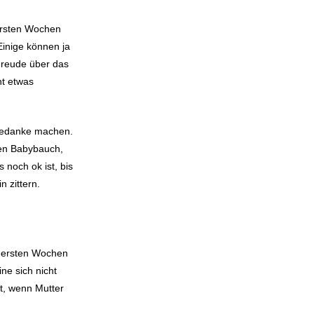
 ersten Wochen
Einige können ja
Freude über das
t etwas
e Gedanke machen.
nen Babybauch,
 noch ok ist, bis
n zittern.
en ersten Wochen
ne sich nicht
ut, wenn Mutter