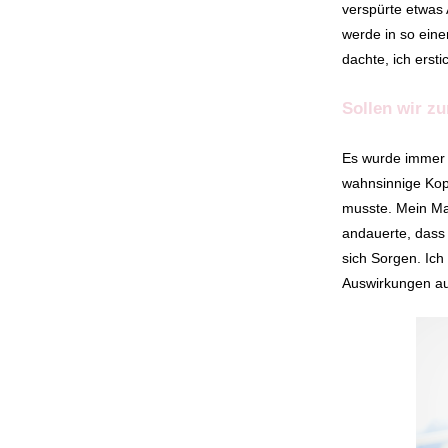
verspürte etwas 
werde in so eine
dachte, ich ersti
Sollen wir z
Es wurde immer s
wahnsinnige Kop
musste. Mein Ma
andauerte, dass 
sich Sorgen. Ich
Auswirkungen au