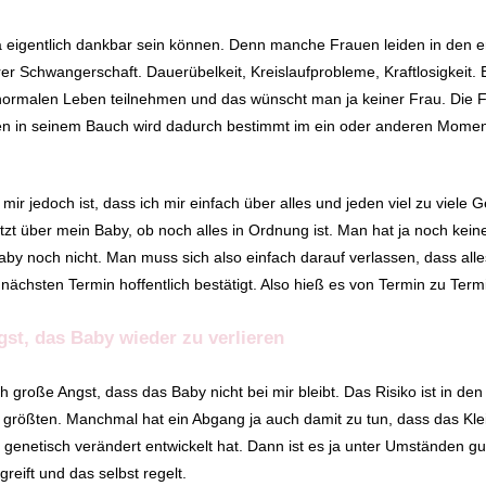
ja eigentlich dankbar sein können. Denn manche Frauen leiden in den
er Schwangerschaft. Dauerübelkeit, Kreislaufprobleme, Kraftlosigkeit. 
rmalen Leben teilnehmen und das wünscht man ja keiner Frau. Die 
 in seinem Bauch wird dadurch bestimmt im ein oder anderen Momen
mir jedoch ist, dass ich mir einfach über alles und jeden viel zu viel
etzt über mein Baby, ob noch alles in Ordnung ist. Man hat ja noch kei
by noch nicht. Man muss sich also einfach darauf verlassen, dass alles
nächsten Termin hoffentlich bestätigt. Also hieß es von Termin zu Termi
gst, das Baby wieder zu verlieren
ich große Angst, dass das Baby nicht bei mir bleibt. Das Risiko ist in d
größten. Manchmal hat ein Abgang ja auch damit zu tun, dass das Klei
 genetisch verändert entwickelt hat. Dann ist es ja unter Umständen g
greift und das selbst regelt.