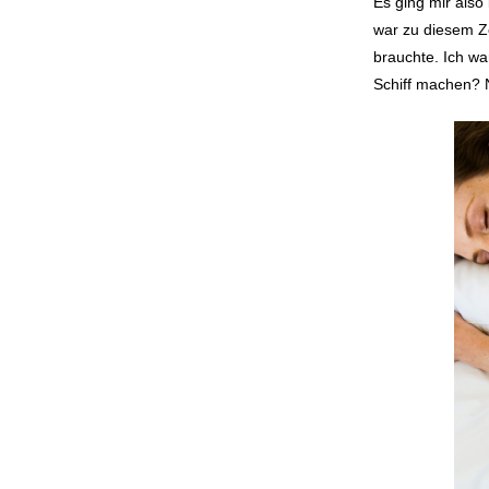
Es ging mir also
war zu diesem Ze
brauchte. Ich w
Schiff machen? 