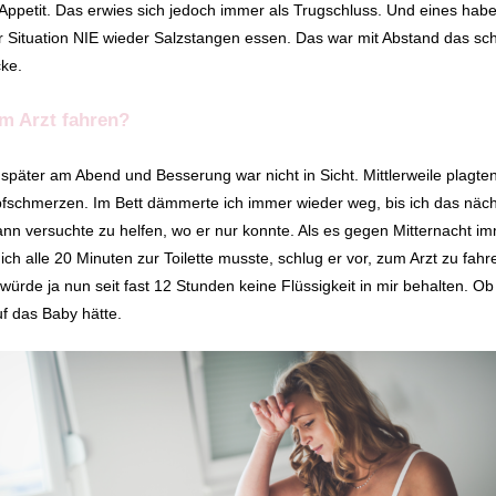
Appetit. Das erwies sich jedoch immer als Trugschluss. Und eines habe 
r Situation NIE wieder Salzstangen essen. Das war mit Abstand das sch
cke.
um Arzt fahren?
päter am Abend und Besserung war nicht in Sicht. Mittlerweile plagte
fschmerzen. Im Bett dämmerte ich immer wieder weg, bis ich das näc
nn versuchte zu helfen, wo er nur konnte. Als es gegen Mitternacht i
ich alle 20 Minuten zur Toilette musste, schlug er vor, zum Arzt zu fah
 würde ja nun seit fast 12 Stunden keine Flüssigkeit in mir behalten. Ob
f das Baby hätte.