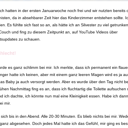
h hatten in der ersten Januarwoche noch frei und wir nutzten bereits 
sten, da in absehbarer Zeit hier das Kinderzimmer entstehen sollte. I
en. Es fühlte sich fast so an, als hätte ich an Silvester zu viel getrunke
r Couch und fing zu diesem Zeitpunkt an, auf YouTube Videos über
tsupdates zu schauen.
hlecht!
de es ganz schlimm bei mir. Ich merkte, dass ich permanent ein flaue
ger hatte ich keinen, aber mit einem ganz leeren Magen wird es ja au
s Baby ja auch versorgt werden. Aber es wurde über den Tag nicht be
rühen Nachmittag fing es an, dass ich fluchtartig die Toilette aufsuche
d ich dachte, ich könnte nun mal eine Kleinigkeit essen. Habe ich dann
ei mir.
 sich bis in den Abend. Alle 20-30 Minuten. Es blieb nichts bei mir. We
ganz abgesehen. Doch jedes Mal hatte ich das Gefühl, mir ging es bes