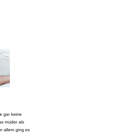
ie gar keine
as müder als
in allem ging es