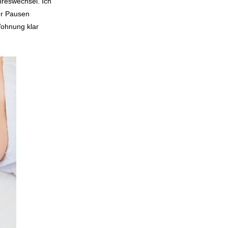
hreswechsel. Ich
hr Pausen
Wohnung klar