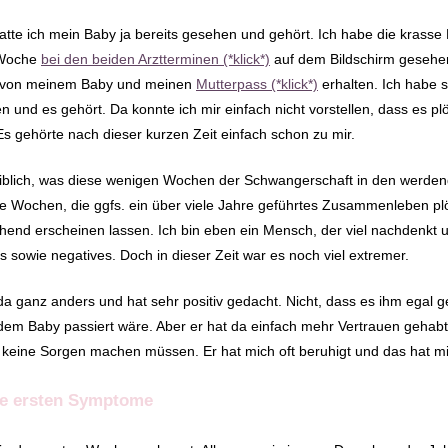
tte ich mein Baby ja bereits gesehen und gehört. Ich habe die krasse
 Woche
bei den beiden Arztterminen (*klick*)
auf dem Bildschirm gesehen
er von meinem Baby und meinen
Mutterpass (*klick*)
erhalten. Ich habe 
 und es gehört. Da konnte ich mir einfach nicht vorstellen, dass es plö
 Es gehörte nach dieser kurzen Zeit einfach schon zu mir.
eiblich, was diese wenigen Wochen der Schwangerschaft in den werden
 Wochen, die ggfs. ein über viele Jahre geführtes Zusammenleben plöt
hend erscheinen lassen. Ich bin eben ein Mensch, der viel nachdenkt u
es sowie negatives. Doch in dieser Zeit war es noch viel extremer.
a ganz anders und hat sehr positiv gedacht. Nicht, dass es ihm egal 
em Baby passiert wäre. Aber er hat da einfach mehr Vertrauen gehabt,
s keine Sorgen machen müssen. Er hat mich oft beruhigt und das hat mi
ie ersten Symptome