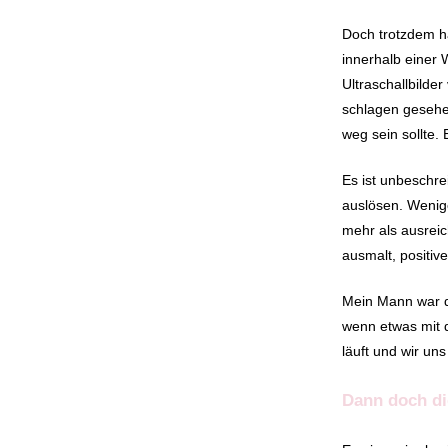
Doch trotzdem ha
innerhalb einer
Ultraschallbild
schlagen gesehen
weg sein sollte.
Es ist unbeschr
auslösen. Wenige
mehr als ausreic
ausmalt, positiv
Mein Mann war d
wenn etwas mit d
läuft und wir un
Dann doch d