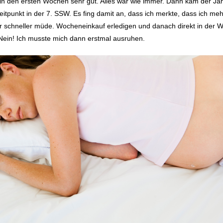
 in den ersten Wochen sehr gut. Alles war wie immer. Dann kam der Ja
itpunkt in der 7. SSW. Es fing damit an, dass ich merkte, dass ich me
ar schneller müde. Wocheneinkauf erledigen und danach direkt in der 
Nein! Ich musste mich dann erstmal ausruhen.